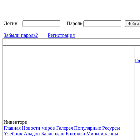
Логин
Пароль
Забыли пароль?
Регистрация
Г
Инвентори
Главная
Новости миров
Галерея
Популярные
Ресурсы
Учебник
Аладон
Балдердаш
Болталка
Миры и кланы