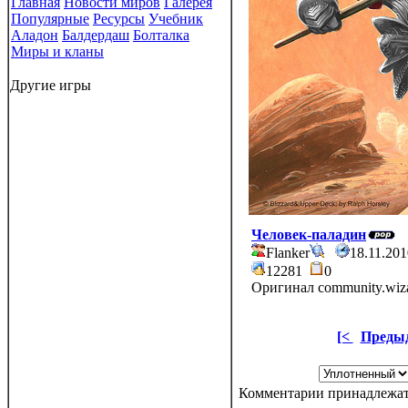
Главная
Новости миров
Галерея
Популярные
Ресурсы
Учебник
Аладон
Балдердаш
Болталка
Миры и кланы
Другие игры
Человек-паладин
Flanker
18.11.20
12281
0
Оригинал community.wiz
[<
Преды
Комментарии принадлежат 