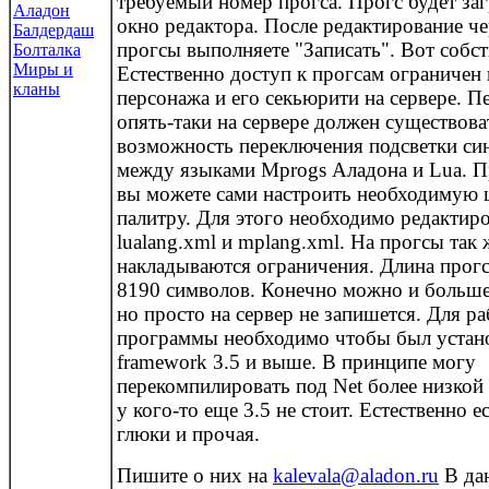
требуемый номер прогса. Прогс будет за
Аладон
окно редактора. После редактирование ч
Балдердаш
прогсы выполняете "Записать". Вот собст
Болталка
Миры и
Естественно доступ к прогсам ограничен
кланы
персонажа и его секьюрити на сервере. П
опять-таки на сервере должен существова
возможность переключения подсветки си
между языками Mprogs Аладона и Lua. П
вы можете сами настроить необходимую 
палитру. Для этого необходимо редактир
lualang.xml и mplang.xml. На прогсы так 
накладываются ограничения. Длина прогс
8190 символов. Конечно можно и больше
но просто на сервер не запишется. Для р
программы необходимо чтобы был устан
framework 3.5 и выше. В принципе могу
перекомпилировать под Net более низкой 
у кого-то еще 3.5 не стоит. Естественно ес
глюки и прочая.
Пишите о них на
kalevala@aladon.ru
В да