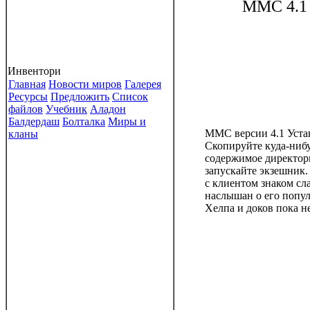
MMC 4.
Инвентори
Главная
Новости миров
Галерея
Ресурсы
Предложить
Список
файлов
Учебник
Аладон
Балдердаш
Болталка
Миры и
MMC версии 4.1 Устан
кланы
Скопируйте куда-ниб
содержимое директор
запускайте экзешник
с клиентом знаком сла
наслышан о его попул
Хелпа и доков пока не