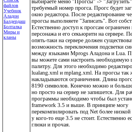
Список
выбираете меню "Прогсы" -> "Загрузить"
файлов
требуемый номер прогса. Прогс будет за
Учебник
окно редактора. После редактирование ч
Аладон
прогсы выполняете "Записать". Вот собст
Балдердаш
Болталка
Естественно доступ к прогсам ограничен
Миры и
персонажа и его секьюрити на сервере. П
кланы
опять-таки на сервере должен существова
возможность переключения подсветки си
между языками Mprogs Аладона и Lua. П
вы можете сами настроить необходимую 
палитру. Для этого необходимо редактир
lualang.xml и mplang.xml. На прогсы так 
накладываются ограничения. Длина прогс
8190 символов. Конечно можно и больше
но просто на сервер не запишется. Для р
программы необходимо чтобы был устан
framework 3.5 и выше. В принципе могу
перекомпилировать под Net более низкой 
у кого-то еще 3.5 не стоит. Естественно ес
глюки и прочая.