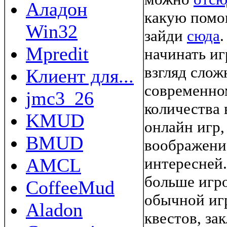
Аладон
какую помо
Win32
зайди
сюда
Mpredit
начинать иг
взгляд слож
Клиент для...
современно
jmc3_26
количества 
KMUD
онлайн игр,
BMUD
воображени
AMCL
интересней.
больше игр
CoffeeMud
обычной иг
Aladon
квестов, за