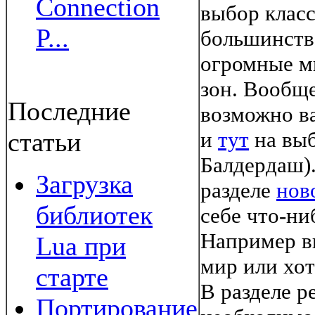
Connection
выбор класс
P...
большинств
огромные м
зон. Вообщ
Последние
возможно в
статьи
и
тут
на выб
Балдердаш).
Загрузка
разделе
нов
библиотек
себе что-ни
Например вы
Lua при
мир или хот
старте
В разделе р
Портирование