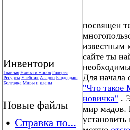
посвящен т
многопольз
известным 
сайте ты н
Инвентори
необходимые
Главная
Новости миров
Галерея
Для начала 
Ресурсы
Учебник
Аладон
Балдердаш
Болталка
Миры и кланы
"Что такое 
новичка"
. 
Новые файлы
мир мадов. 
установить 
Справка по...
можно
отсю