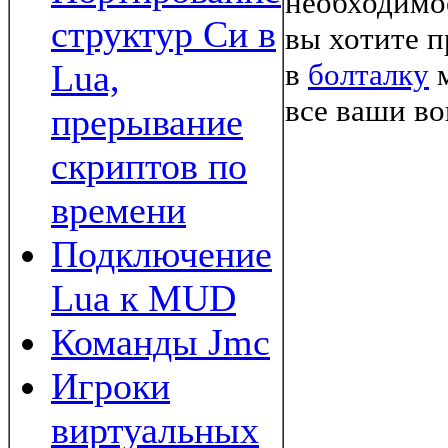
необходимое
структур Си в
вы хотите п
Lua,
в
болталку
м
все ваши в
прерывание
скриптов по
времени
Подключение
Lua к MUD
Команды Jmc
Игроки
виртуальных