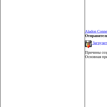
Aladon Conne
Отправител
Загрузит
Причины соз
Основная при