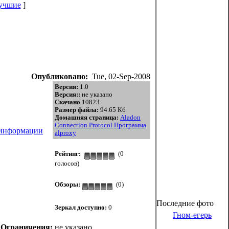
учшие
]
Опубликовано:
Tue, 02-Sep-2008
Версия:
1.0
Версия::
не указано
Скачано
10823
Размер файла:
94.65 Кб
Домашняя страница:
Aladon
Connection Protocol Программа
 информации
alproxy
Рейтинг:
(0
голосов)
Обзоры:
(0)
Последние фото
Зеркал доступно:
0
Гном-егерь
|
Ограничения:
не указано