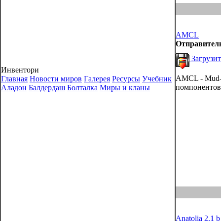
AMCL
Отправител
Загрузит
Инвентори
AMCL - Mud-
Главная
Новости миров
Галерея
Ресурсы
Учебник
помпонентов 
Аладон
Балдердаш
Болталка
Миры и кланы
Anatolia 2.1 b