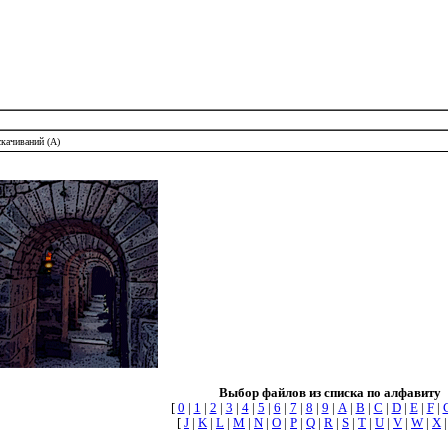
скачиваний (A)
Выбор файлов из списка по алфавиту
[
0
|
1
|
2
|
3
|
4
|
5
|
6
|
7
|
8
|
9
|
A
|
B
|
C
|
D
|
E
|
F
|
[
J
|
K
|
L
|
M
|
N
|
O
|
P
|
Q
|
R
|
S
|
T
|
U
|
V
|
W
|
X