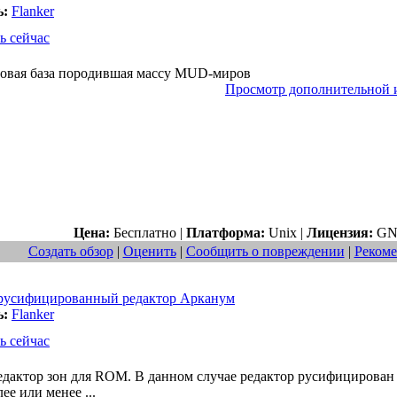
ь:
Flanker
ь сейчас
довая база породившая массу MUD-миров
Просмотр дополнительной
Цена:
Бесплатно |
Платформа:
Unix |
Лицензия:
GN
Создать обзор
|
Оценить
|
Сообщить о повреждении
|
Рекоме
русифицированный редактор Арканум
ь:
Flanker
ь сейчас
дактор зон для ROM. В данном случае редактор русифицирован
ее или менее ...