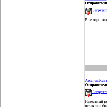
Отправител
Загрузит
Еще одна ко
ArcanumRus 
Отправител
Загрузит
Известный ре
редактора бол