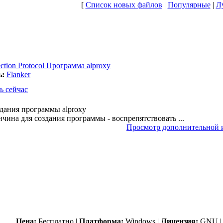
[
Список новых файлов
|
Популярные
|
Л
ction Protocol Программа alproxy
ь:
Flanker
ь сейчас
дания программы alproxy
чина для создания программы - воспрепятствовать ...
Просмотр дополнительной
Цена:
Бесплатно |
Платформа:
Windows |
Лицензия:
GNU 