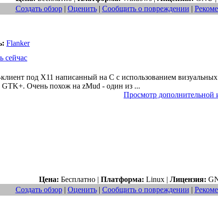
Создать обзор
|
Оценить
|
Сообщить о повреждении
|
Рекоме
ь:
Flanker
ь сейчас
клиент под X11 написанный на C с использованием визуальных
GTK+. Очень похож на zMud - один из ...
Просмотр дополнительной
Цена:
Бесплатно |
Платформа:
Linux |
Лицензия:
GN
Создать обзор
|
Оценить
|
Сообщить о повреждении
|
Рекоме