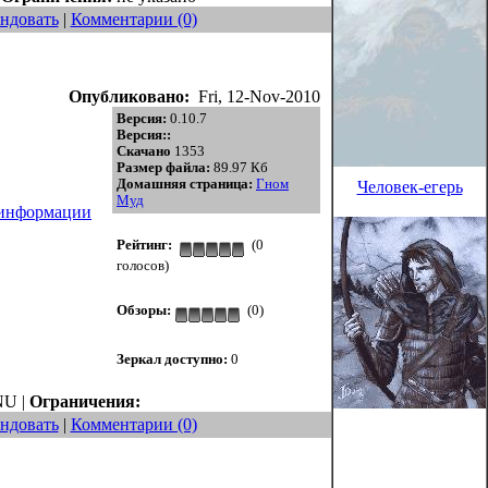
ндовать
|
Комментарии (0)
Опубликовано:
Fri, 12-Nov-2010
Версия:
0.10.7
Версия::
Скачано
1353
Размер файла:
89.97 Кб
Домашняя страница:
Гном
Человек-егерь
Муд
 информации
Рейтинг:
(0
голосов)
Обзоры:
(0)
Зеркал доступно:
0
U |
Ограничения:
ндовать
|
Комментарии (0)