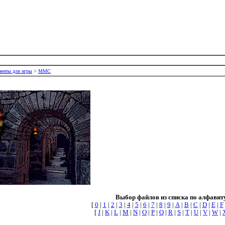
енты для игры
>
MMC
Выбор файлов из списка по алфавит
[
0
|
1
|
2
|
3
|
4
|
5
|
6
|
7
|
8
|
9
|
A
|
B
|
C
|
D
|
E
|
F
[
J
|
K
|
L
|
M
|
N
|
O
|
P
|
Q
|
R
|
S
|
T
|
U
|
V
|
W
|