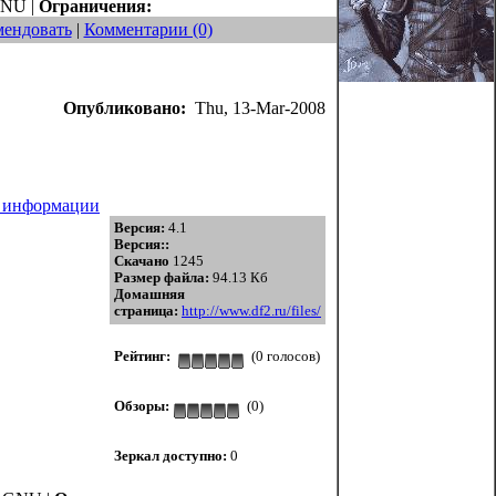
NU |
Ограничения:
мендовать
|
Комментарии (0)
Опубликовано:
Thu, 13-Mar-2008
й информации
Версия:
4.1
Версия::
Скачано
1245
Размер файла:
94.13 Кб
Домашняя
страница:
http://www.df2.ru/files/
Рейтинг:
(0 голосов)
Обзоры:
(0)
Зеркал доступно:
0