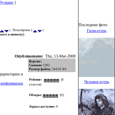
Лучшие
]
Последние фото
) Популярные (
)
Гном-егерь
кого к низкому)
Опубликовано:
Thu, 13-Mar-2008
Версия::
Скачано
1582
Размер файла:
344.62 Кб
директории и
Рейтинг:
(0
Человек-егерь
й информации
голосов)
Обзоры:
(0)
Зеркал доступно:
0