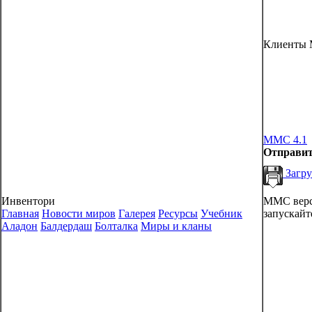
Клиенты 
MMC 4.1
Отправит
Загру
MMC верси
Инвентори
запускайте
Главная
Новости миров
Галерея
Ресурсы
Учебник
Аладон
Балдердаш
Болталка
Миры и кланы