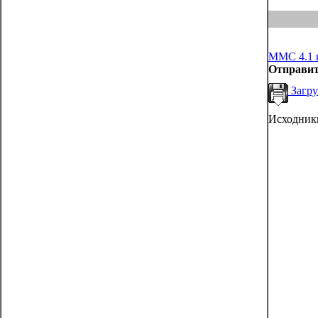
MMC 4.1 
Отправит
Загру
Исходник