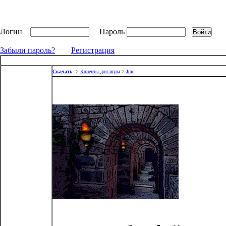
Логин
Пароль
Забыли пароль?
Регистрация
Скачать
>
Клиенты для игры
>
Jmc