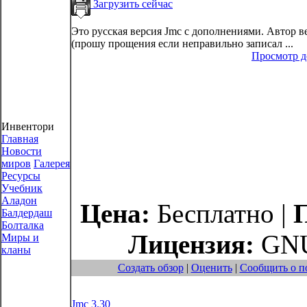
Загрузить сейчас
Это русская версия Jmc с дополнениями. Автор 
(прошу прощения если неправильно записал ...
Просмотр 
Инвентори
Главная
Новости
миров
Галерея
Ресурсы
Учебник
Аладон
Цена:
Бесплатно |
Балдердаш
Болталка
Лицензия:
GNU
Миры и
кланы
Создать обзор
|
Оценить
|
Сообщить о п
Jmc 3.30