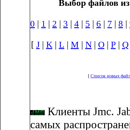
Выбор файлов из
0
|
1
|
2
|
3
|
4
|
5
|
6
|
7
|
8
|
[
J
|
K
|
L
|
M
|
N
|
O
|
P
|
Q
[
Список новых фай
Клиенты Jmc. Jab
самых распростране