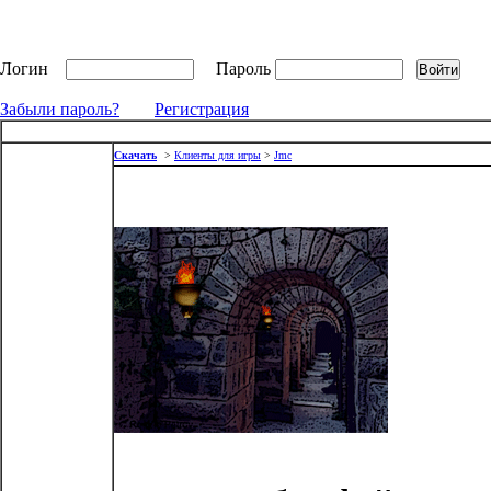
Логин
Пароль
Забыли пароль?
Регистрация
Скачать
>
Клиенты для игры
>
Jmc