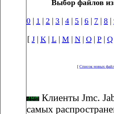
Выбор файлов из
0
|
1
|
2
|
3
|
4
|
5
|
6
|
7
|
8
|
[
J
|
K
|
L
|
M
|
N
|
O
|
P
|
Q
[
Список новых фай
Клиенты Jmc. Jab
самых распростране