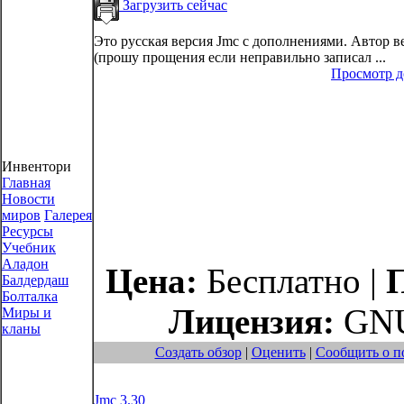
Загрузить сейчас
Это русская версия Jmc с дополнениями. Автор 
(прошу прощения если неправильно записал ...
Просмотр 
Инвентори
Главная
Новости
миров
Галерея
Ресурсы
Учебник
Аладон
Цена:
Бесплатно |
Балдердаш
Болталка
Лицензия:
GNU
Миры и
кланы
Создать обзор
|
Оценить
|
Сообщить о п
Jmc 3.30