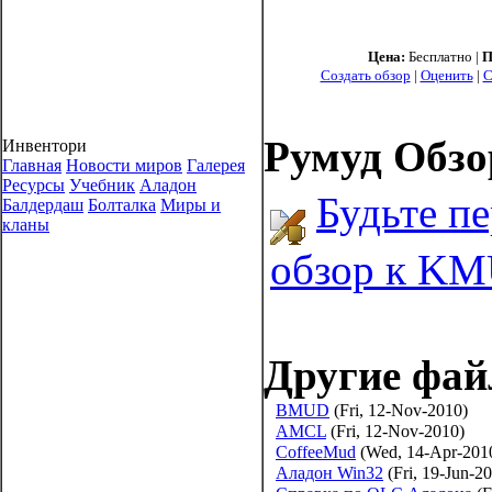
Цена:
Бесплатно |
П
Создать обзор
|
Оценить
|
С
Румуд Обзо
Инвентори
Главная
Новости миров
Галерея
Ресурсы
Учебник
Аладон
Будьте п
Балдердаш
Болталка
Миры и
кланы
обзор к KM
Другие фай
BMUD
(Fri, 12-Nov-2010)
AMCL
(Fri, 12-Nov-2010)
CoffeeMud
(Wed, 14-Apr-201
Аладон Win32
(Fri, 19-Jun-2