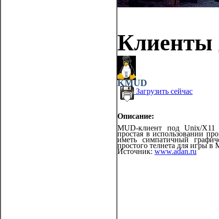
Клиенты 
KMUD
Загрузить сейчас
Описание:
MUD-клиент под Unix/X11 
простая в использовании про
иметь симпатичный графич
простого телнета для игры в
Источник:
www.adan.ru