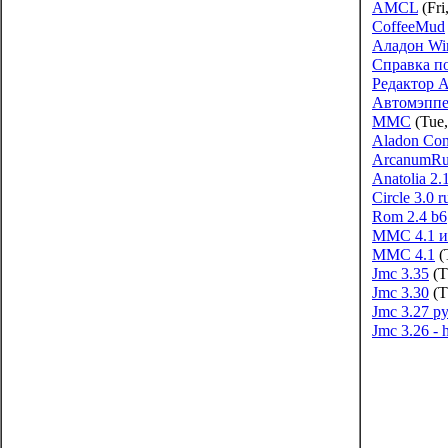
AMCL
(Fri
CoffeeMud
Аладон Wi
Справка п
Редактор 
Автомэппе
MMC
(Tue,
Aladon Con
ArcanumRu
Anatolia 2.
Circle 3.0 r
Rom 2.4 b6
MMC 4.1 и
MMC 4.1
(
Jmc 3.35
(T
Jmc 3.30
(T
Jmc 3.27 р
Jmc 3.26 - h