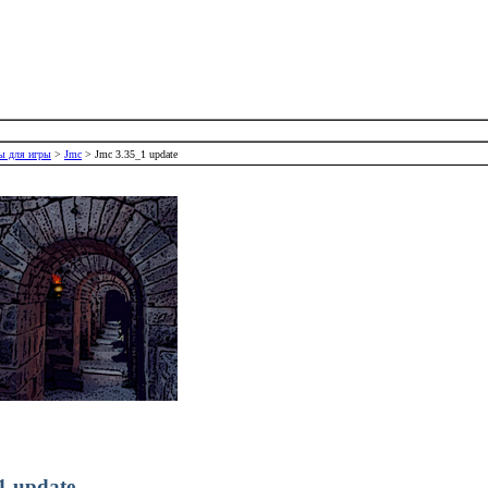
ы для игры
>
Jmc
> Jmc 3.35_1 update
1 update