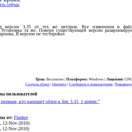
ть сейчас
д версии 3.35 от тех же авторов. Все изменения в фай
t Установка та же. Поверх существующей версии разархивиру
архива. Я версию не тестировал
Цена:
Бесплатно |
Платформа:
Windows |
Лицензия:
GNU
Создать обзор
|
Оценить
|
Сообщить о повреждении
|
Рекоменд
ры пользователей
 первым, кто напишет обзор к Jmc 3.35_1 update."
лы от:
Flanker
i, 12-Nov-2010)
i, 12-Nov-2010)