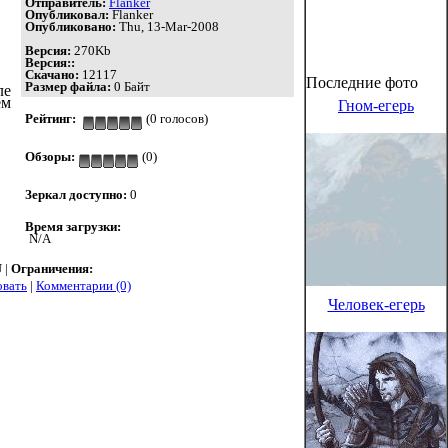
Отправитель:
Flanker
Опубликовал:
Flanker
Опубликовано:
Thu, 13-Mar-2008
Версия:
270Kb
Версия::
Скачано:
12117
Последние фото
Размер файла:
0 Байт
ле
ем
Гном-егерь
Рейтинг:
(0 голосов)
Обзоры:
(0)
Зеркал доступно:
0
Время загрузки:
N/A
 |
Ограничения:
овать
|
Комментарии (0)
Человек-егерь