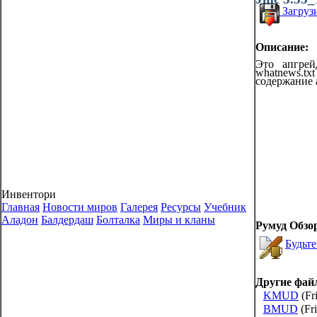
Загрузи
Описание:
Это апгрей
whatnews.tx
содержание 
Инвентори
Главная
Новости миров
Галерея
Ресурсы
Учебник
Аладон
Балдердаш
Болталка
Миры и кланы
Румуд Обзо
Будьте
Другие фай
KMUD
(Fr
BMUD
(Fr