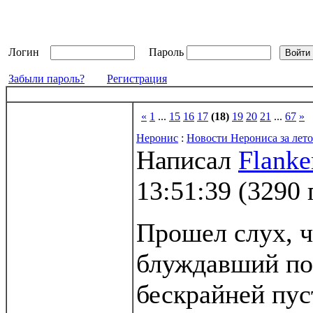
Логин
Пароль
Забыли пароль?
Регистрация
«
1
...
15
16
17
(18)
19
20
21
...
67
»
Неронис
:
Новости Нерониса за лето
Написал
Flanke
13:51:39
(
3290 
Прошел слух, ч
блуждавший по
бескрайней пус