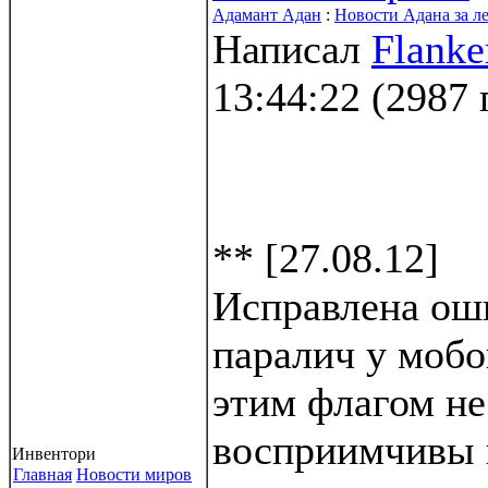
Адамант Адан
:
Новости Адана за л
Написал
Flanke
13:44:22
(
2987 
** [27.08.12]
Исправлена оши
паралич у мобо
этим флагом н
восприимчивы 
Инвентори
Главная
Новости миров