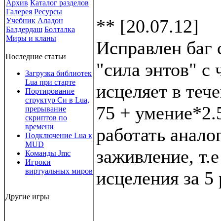
Архив
Каталог разделов
Галерея
Ресурсы
** [20.07.12]
Учебник
Аладон
Балдердаш
Болталка
Миры и кланы
Исправлен баг 
Последние статьи
"сила энтов" с 
Загрузка библиотек
Lua при старте
исцеляет в теч
Портирование
структур Си в Lua,
75 + умение*2
прерывание
скриптов по
времени
работать анало
Подключение Lua к
MUD
заживление, т.е
Команды Jmc
Игроки
виртуальных миров
исцеления за 5
Другие игры