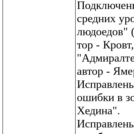
Подключен
средних ур
людоедов" 
тор - Кровт,
"Адмиралте
автор - Яме
Исправлены
ошибки в з
Хедина".
Исправлены