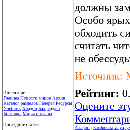
должны зам
Особо ярых
обходить с
считать чи
не обессудь
Источник:
Рейтинг:
0
Инвентори
Главная
Новости миров
Архив
Оцените эт
Каталог разделов
Галерея
Ресурсы
Учебник
Аладон
Балдердаш
Болталка
Миры и кланы
Комментар
Последние статьи
Аладон
:
Багфиксы, алуа, у