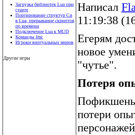
Написал
Fl
Загрузка библиотек Lua при
старте
Портирование структур Си
11:19:38
(
1
в Lua, прерывание скриптов
по времени
Подключение Lua к MUD
Егерям дос
Команды Jmc
Игроки виртуальных миров
новое умен
Другие игры
"чутье".
Потеря оп
Пофикшены
потери опы
персонажей