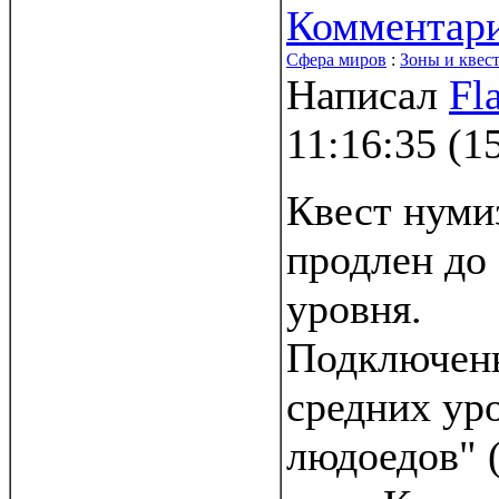
Комментар
Сфера миров
:
Зоны и квес
Написал
Fl
11:16:35
(
1
Квест нуми
продлен до
уровня.
Подключен
средних ур
людоедов" 