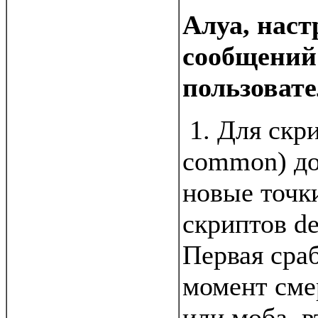
Алуа, наст
сообщени
пользоват
1. Для скр
common) до
новые точк
скриптов de
Первая сра
момент сме
или моба, в