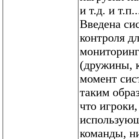
и т.д. и т.п..
Введена си
контроля д
мониторинг
(дружины, 
момент сис
таким обра
что игроки
использую
команды, н