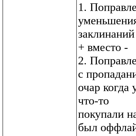
1. Поправл
уменьшения
заклинаний
+ вместо -
2. Поправл
с пропадан
очар когда 
что-то
покупали на
был оффлай