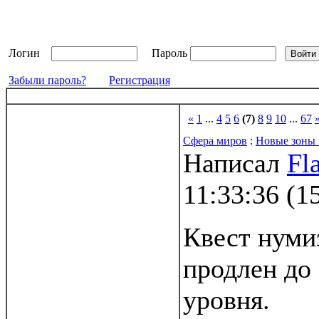
Логин
Пароль
Забыли пароль?
Регистрация
«
1
...
4
5
6
(7)
8
9
10
...
67
Сфера миров
:
Новые зоны 
Написал
Fl
11:33:36
(
1
Квест нуми
продлен до
уровня.