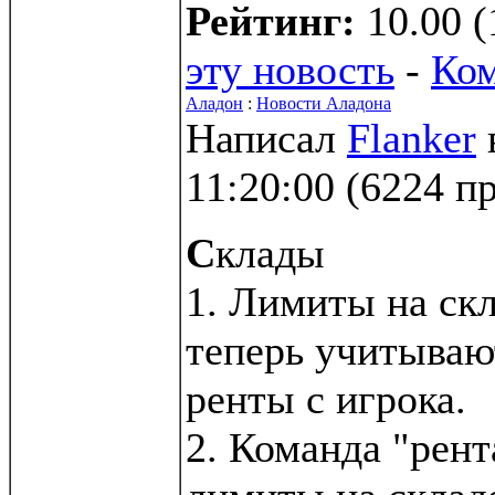
Рейтинг:
10.00 (
эту новость
-
Ко
Аладон
:
Новости Аладона
Написал
Flanker
11:20:00
(
6224 п
С
клады
1. Лимиты на ск
теперь учитываю
ренты с игрока.
2. Команда "рент