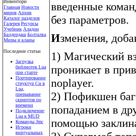
Инвентори
введенные коман
Главная
Новости
миров
Архив
без параметров.
Каталог разделов
Галерея
Ресурсы
Учебник
Аладон
И
зменения, доб
Балдердаш
Болталка
Миры и кланы
Последние статьи
1) Магический вз
Загрузка
проникает в прив
библиотек Lua
при старте
Портирование
noplayer.
структур Си в
Lua,
2) Пофикшен баг
прерывание
скриптов по
времени
попаданием в дру
Подключение
Lua к MUD
помощью заклина
Команды Jmc
Игроки
виртуальных