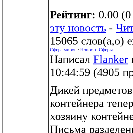
Рейтинг:
0.00 (0
эту новость
-
Чит
15065 слов(а,о) 
Сфера миров
:
Новости Сферы
Написал
Flanker
10:44:59
(
4905 п
Д
икей предметов
контейнера тепе
хозяину контейне
Письма разделен