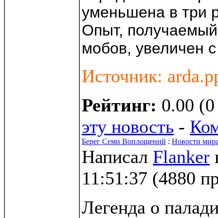
уменьшена в три р
Опыт, получаемый
мобов, увеличен с
Источник: arda.p
Рейтинг:
0.00 (0
эту новость
-
Ко
Берег Семи Воплощений
:
Новости мир
Написал
Flanker
11:51:37
(
4880 п
Легенда о палади