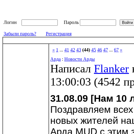
Логин
Пароль
Забыли пароль?
Регистрация
«
1
...
41
42
43
(44)
45
46
47
...
67
»
Арда
:
Новости Арды
Написал
Flanker
13:00:03
(
4542 п
31.08.09 [Нам 10 л
Поздравляем всех
новых жителей на
Арда MUD с этим 