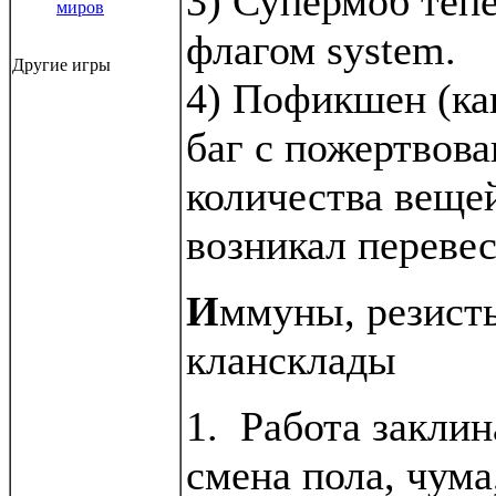
3) Супермоб тепе
миров
флагом system.
Другие игры
4) Пофикшен (как
баг с пожертвов
количества веще
возникал перевес
И
ммуны, резисты
клансклады
1. Работа заклин
смена пола, чума