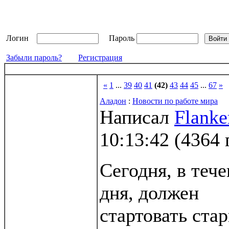
Логин
Пароль
Забыли пароль?
Регистрация
«
1
...
39
40
41
(42)
43
44
45
...
67
»
Аладон
:
Новости по работе мира
Написал
Flanke
10:13:42
(
4364 
Сегодня, в теч
дня, должен
стартовать ста