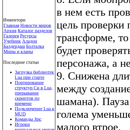
в нем есть пров
Инвентори
цель проверки 
Главная
Новости миров
Архив
Каталог разделов
транcформе, то
Галерея
Ресурсы
Учебник
Аладон
Балдердаш
Болталка
будет проверят
Миры и кланы
персонажа, а н
Последние статьи
Загрузка библиотек
9. Снижена дли
Lua при старте
Портирование
между создание
структур Си в Lua,
прерывание
шамана). Пауза
скриптов по
времени
Подключение Lua к
голема уменьше
MUD
Команды Jmc
малого втрое.
Игроки
виртуальных миров