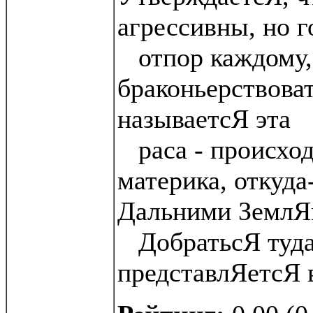
агрессивны, но г
отпор каждому,
браконьерствоват
называетсЯ эта
раса - происхо
материка, откуда-
Дальними ЗемлЯ
ДобратьсЯ туда
представлЯетсЯ