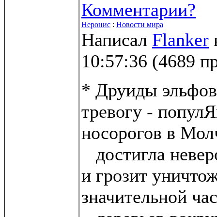
Комментарии?
Неронис
:
Новости мира
Написал
Flanker
10:57:36
(
4689 п
* Друиды эльфов
тревогу - попул
носорогов в Мол
достигла невер
и грозит уничто
значительной ча