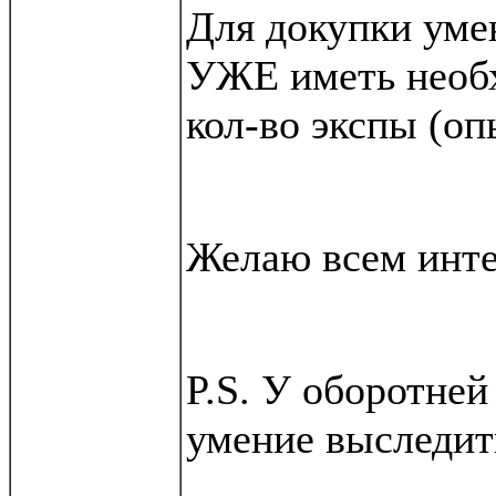
Для докупки уме
УЖЕ иметь необх
кол-во экспы (оп
Желаю всем инте
P.S. У оборотней
умение выследит