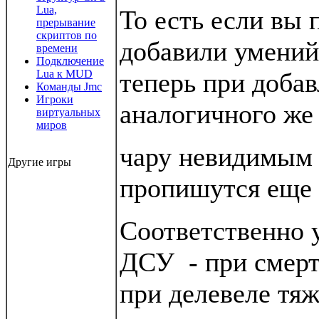
Lua,
То есть если вы 
прерывание
скриптов по
добавили умений 
времени
Подключение
Lua к MUD
теперь при доба
Команды Jmc
Игроки
аналогичного же
виртуальных
миров
чару невидимым
Другие игры
пропишутся еще 
Соответственно у
ДСУ
- при смер
при делевеле тяж