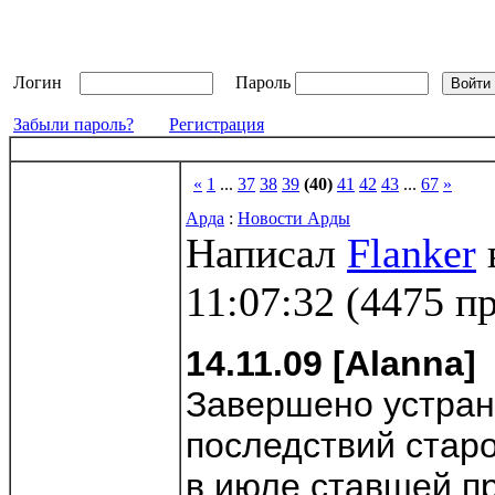
Логин
Пароль
Забыли пароль?
Регистрация
«
1
...
37
38
39
(40)
41
42
43
...
67
»
Арда
:
Новости Арды
Написал
Flanker
11:07:32
(
4475 п
14.11.09 [Alanna]
Завершено устра
последствий стар
в июле ставшей п