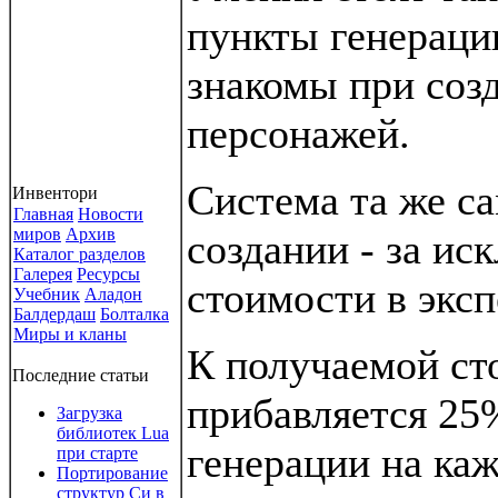
пункты генераци
знакомы при соз
персонажей.
Система та же са
Инвентори
Главная
Новости
миров
Архив
создании - за и
Каталог разделов
Галерея
Ресурсы
стоимости в эксп
Учебник
Аладон
Балдердаш
Болталка
Миры и кланы
К получаемой ст
Последние статьи
прибавляется 25
Загрузка
библиотек Lua
генерации на ка
при старте
Портирование
структур Си в