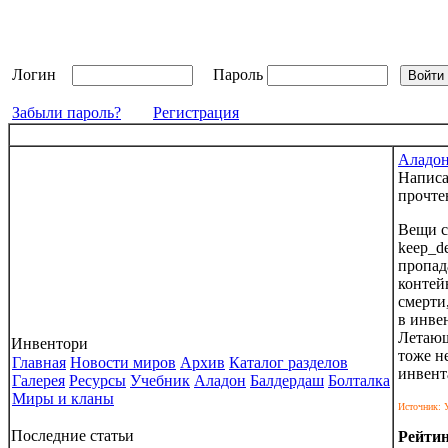
Логин
Пароль
Забыли пароль?
Регистрация
Аладо
Напис
прочте
Вещи с
keep_de
пропад
контей
смерти
в инве
Летающ
Инвентори
тоже н
Главная
Новости миров
Архив
Каталог разделов
инвент
Галерея
Ресурсы
Учебник
Аладон
Балдердаш
Болталка
Миры и кланы
Источник: У
Последние статьи
Рейти