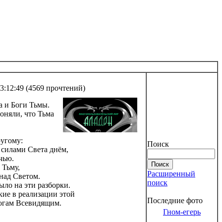
3:12:49
(
4569 прочтений
)
а и Боги Тьмы.
оняли, что Тьма
ругому:
Поиск
 силами Света днём,
чью.
 Тьму,
Расширенный
над Светом.
поиск
ло на эти разборки.
кие в реализации этой
Последние фото
Богам Всевидящим.
Гном-егерь