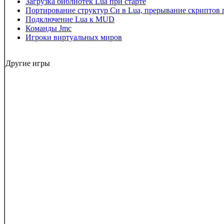
Загрузка библиотек Lua при старте
Портирование структур Си в Lua, прерывание скриптов 
Подключение Lua к MUD
Команды Jmc
Игроки виртуальных миров
Другие игры