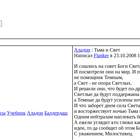
Аладон
: Тьма и Свет
Написал
Flanker
в 23.10.2008 1
И сошлись на совет Боги Свет
И посмотрели они на мир. И п
не помощник Темным,
а Свет - не опора Светлых.
И решили они, что будет по-д
Светлые да будут поддержаны
а Темные да будут усилены но
И что заборет днем сила Света
и восторжествует ночью Тьма 
рсы
Учебник
Аладон
Балдердаш
Одним нейтралам наплевать бы
А ежели углядит кто глюки ка
идеи, то да сообщит об этом 
С уважением, Милостивец.