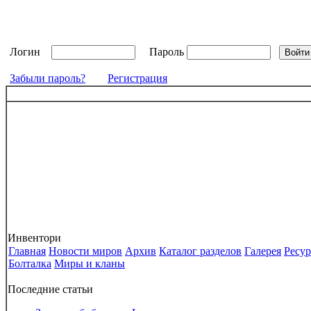
Логин
Пароль
Забыли пароль?
Регистрация
Инвентори
Главная
Новости миров
Архив
Каталог разделов
Галерея
Ресу
Болталка
Миры и кланы
Последние статьи