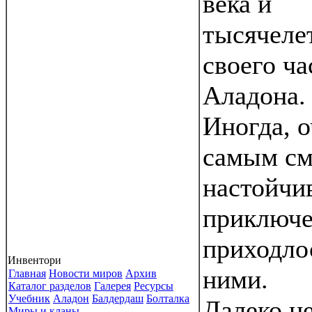
века и
тысячеле
своего ча
Аладона.
Иногда, о
самым с
настойчи
приключ
приходлос
Инвентори
ними.
Главная
Новости миров
Архив
Каталог разделов
Галерея
Ресурсы
Учебник
Аладон
Балдердаш
Болталка
Далеко не
Миры и кланы