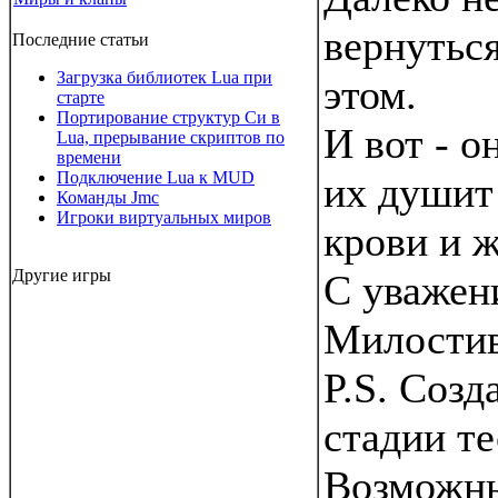
вернуться
Последние статьи
Загрузка библиотек Lua при
этом.
старте
Портирование структур Си в
И вот - о
Lua, прерывание скриптов по
времени
Подключение Lua к MUD
их душит
Команды Jmc
Игроки виртуальных миров
крови и ж
Другие игры
С уважен
Милостив
P.S. Созд
стадии те
Возможны