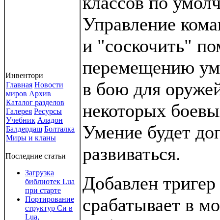
классов по умол
Управление кома
и "соскочить" п
перемещению ум
Инвентори
в бою для оруже
Главная
Новости
миров
Архив
Каталог разделов
некоторых боевы
Галерея
Ресурсы
Учебник
Аладон
Умение будет до
Балдердаш
Болталка
Миры и кланы
развиваться.
Последние статьи
Загрузка
Добавлен тригер
библиотек Lua
при старте
срабатывает в м
Портирование
структур Си в
Lua,