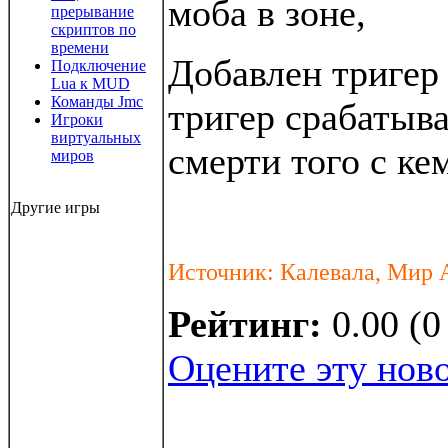
моба в зоне,
прерывание
скриптов по
времени
Добавлен триге
Подключение
Lua к MUD
Команды Jmc
тригер срабатыв
Игроки
виртуальных
смерти того с ке
миров
Другие игры
Источник: Калевала, Мир 
Рейтинг:
0.00 (0
Оцените эту нов