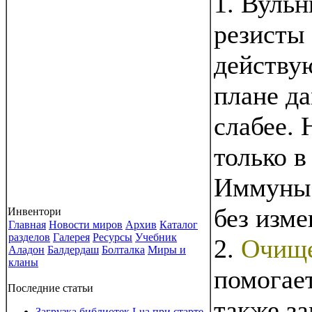
1. Вульн
резисты
действу
плане да
слабее. 
только в
Иммуны 
без изме
Инвентори
Главная
Новости миров
Архив
Каталог
разделов
Галерея
Ресурсы
Учебник
2.
Очищ
Аладон
Балдердаш
Болталка
Миры и
кланы
помогае
Последние статьи
также з
Загрузка библиотек Lua при старте