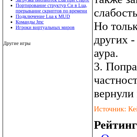
Портирование структур Си в Lua,
слабость
прерывание скриптов по времени
Подключение Lua к MUD
Команды Jmc
Но тольк
Игроки виртуальных миров
других -
Другие игры
аура.
3. Попра
частност
вернули 
Источник: Ке
Рейтин