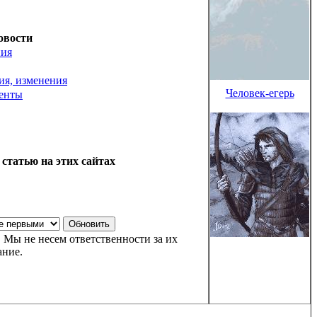
овости
ния
ия, изменения
Человек-егерь
енты
 статью на этих сайтах
 Мы не несем ответственности за их
ание.