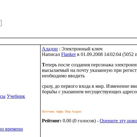
Аладон
: Электронный ключ
Написал
Flanker
в 01.09.2008 14:02:04
(
5052 
Т
еперь после создания персонажа электрон
высылаемый на почту указанную при регис
необходимо вводить
сразу, до первого входа в мир. Изменение вв
борьбы с указанием несуществующих адресо
рсы
Учебник
Источник: Аффа. Мир Аладон.
Рейтинг:
0.00 (0 голосов) -
Оцените эту ново
по времени