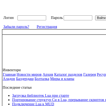
Логин
Пароль
Забыли пароль?
Регистрация
Инвентори
Главная
Новости миров
Архив
Каталог разделов
Галерея
Ресу
Аладон
Балдердаш
Болталка
Миры и кланы
Последние статьи
Загрузка библиотек Lua при старте
Портирование структур Си в Lua, прерывание скриптов 
Подключение Lua к MUD