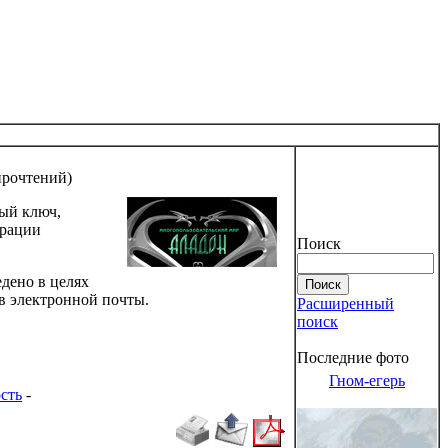
прочтений
)
ный ключ,
трации
Поиск
едено в целях
в электронной почты.
Расширенный
поиск
Последние фото
Гном-егерь
сть
-