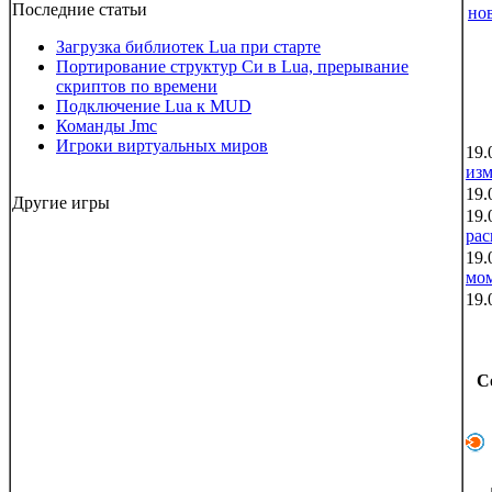
Последние статьи
но
Загрузка библиотек Lua при старте
Портирование структур Си в Lua, прерывание
скриптов по времени
Подключение Lua к MUD
Команды Jmc
Игроки виртуальных миров
19.
из
19.
Другие игры
19.
рас
19.
мо
19.
С