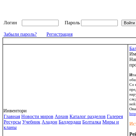
Логин
Пароль
Забыли пароль?
Регистрация
Ба
Им
На
пр
И
та
общ
Со 
пре
нар
сле
ней
Она
Инвентори
http
Главная
Новости миров
Архив
Каталог разделов
Галерея
Ресурсы
Учебник
Аладон
Балдердаш
Болталка
Миры и
Ис
кланы
Ре