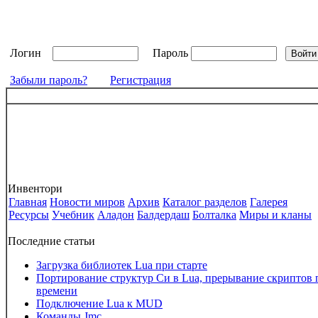
Логин
Пароль
Забыли пароль?
Регистрация
Инвентори
Главная
Новости миров
Архив
Каталог разделов
Галерея
Ресурсы
Учебник
Аладон
Балдердаш
Болталка
Миры и кланы
Последние статьи
Загрузка библиотек Lua при старте
Портирование структур Си в Lua, прерывание скриптов 
времени
Подключение Lua к MUD
Команды Jmc