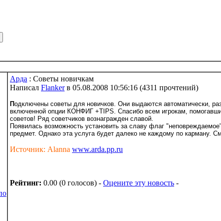
Арда
: Советы новичкам
Написал
Flanker
в 05.08.2008 10:56:16
(
4311 прочтений
)
П
одключены советы для новичков. Они выдаются автоматически, раз 
включенной опции КОНФИГ +TIPS. Спасибо всем игрокам, помогавши
советов! Ряд советчиков вознагражден славой.
Появилась возможность установить за славу флаг "неповреждаемое
предмет. Однако эта услуга будет далеко не каждому по карману. 
Источник: Alanna
www.arda.pp.ru
Рейтинг:
0.00 (0 голосов) -
Оцените эту новость
-
по