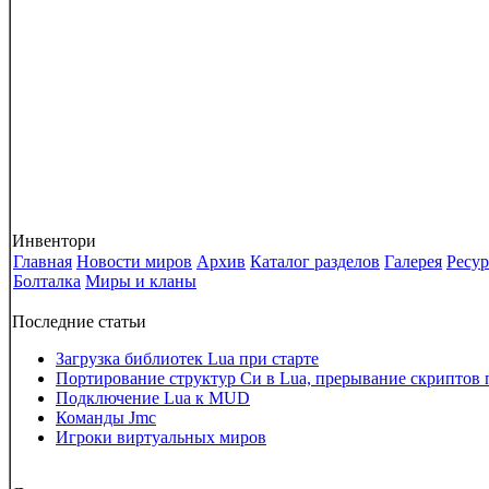
Инвентори
Главная
Новости миров
Архив
Каталог разделов
Галерея
Ресу
Болталка
Миры и кланы
Последние статьи
Загрузка библиотек Lua при старте
Портирование структур Си в Lua, прерывание скриптов 
Подключение Lua к MUD
Команды Jmc
Игроки виртуальных миров