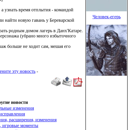
а узнать время отплытия - командой
Человек-егерь
и найти новую гавань у Береварской
ть родным домом лагерь в Данх'Катаре.
персонажа (убрано много избыточного
наж больше не ходит сам, мешая его
ените эту новость
-
угие новости
льные изменения
исправления
ния, расширения, изменения
, игровые моменты