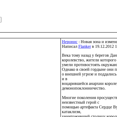
Неронис
: Новая зона и измен
Написал
Flanker
в 19.12.2012 1
Века тому назад у берегов Да
королевство, жители которого
умели противостоять окружаю
Однако в своей гордыне они 
о внешней угрозе и поддались
и в
воцарившейся анархии короле
демонопоклонничество.
Многие поколения просущество
неизвестный герой с
помощью артефакта Сердце Ву
катаклизм,
уничтоживший столицу короле