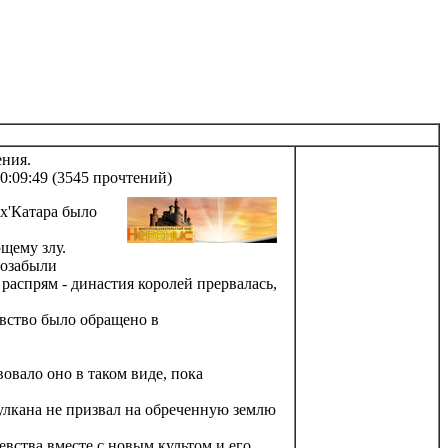
ения.
0:09:49
(
3545 прочтений
)
нх'Катара было
щему злу.
позабыли
 распрям - династия королей прервалась,
вство было обращено в
вало оно в таком виде, пока
лкана не призвал на обреченную землю
вства вместе с новым культом и его