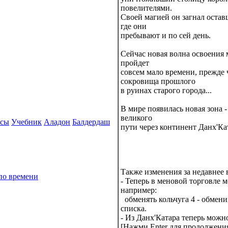
повелителями.
Своей магией он загнал остав
где они
пребывают и по сей день.
Сейчас новая волна освоения 
пройдет
совсем мало времени, прежде 
сокровища прошлого
в руинах старого города...
В мире появилась новая зона -
великого
рсы
Учебник
Аладон
Балдердаш
пути через континент Данх'Ка
Также изменения за недавнее 
по времени
- Теперь в меновой торговле 
например:
обменять кольчуга 4 - обмени
списка.
- Из Данх'Катара теперь можн
[Нажми Enter для продолжени