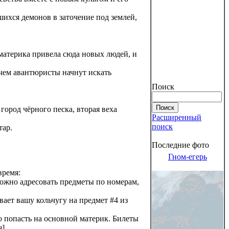
шихся демонов в заточение под землей,
материка привела сюда новых людей, и
чем авантюристы начнут искать
Поиск
 город чёрного песка, вторая веха
Расширенный
поиск
тар.
Последние фото
Гном-егерь
время:
можно адресовать предметы по номерам,
вает вашу кольчугу на предмет #4 из
о попасть на основной материк. Билеты
я]