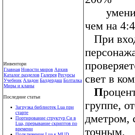
умения 
чем на 4:4
При вход
персонажа
проверяет
Инвентори
Главная
Новости миров
Архив
Каталог разделов
Галерея
Ресурсы
свет в ком
Учебник
Аладон
Балдердаш
Болталка
Миры и кланы
П
роцент
Последние статьи
группе, о
Загрузка библиотек Lua при
старте
дметром, 
Портирование структур Си в
Lua, прерывание скриптов по
точным.
времени
Подключение Lua к MUD