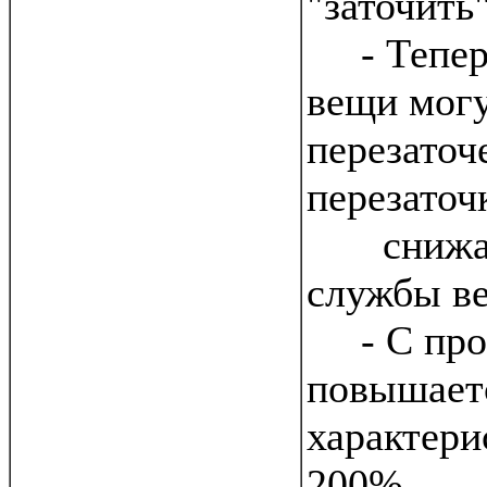
"заточить"
- Теперь
вещи мог
перезаточ
перезаточ
снижает
службы в
- С прок
повышает
характери
200%