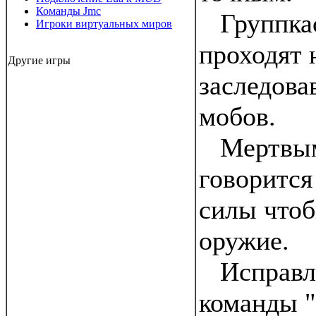
Команды Jmc
Группкас
Игроки виртуальных миров
проходят 
Другие игры
заследова
мобов.
Мертвым 
говорится
силы чтоб
оружие.
Исправле
команды "