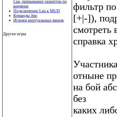
Lua, прерывание скриптов по
фильтр по
времени
Подключение Lua к MUD
[+|-]), по
Команды Jmc
Игроки виртуальных миров
смотреть 
Другие игры
справка х
Участник
отныне пр
на бой аб
без
каких либ