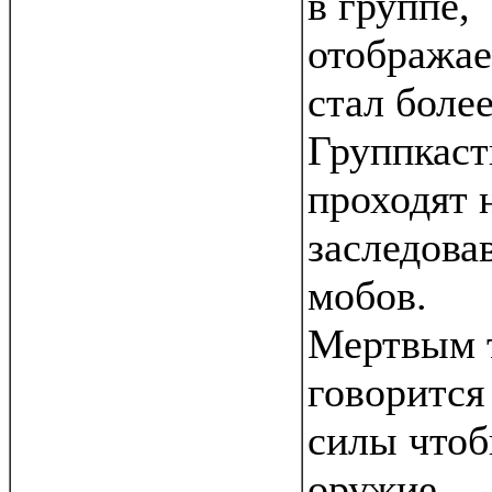
в группе,
отобража
стал боле
Группкаст
проходят 
заследова
мобов.
Мертвым т
говорится
силы чтоб
оружие.