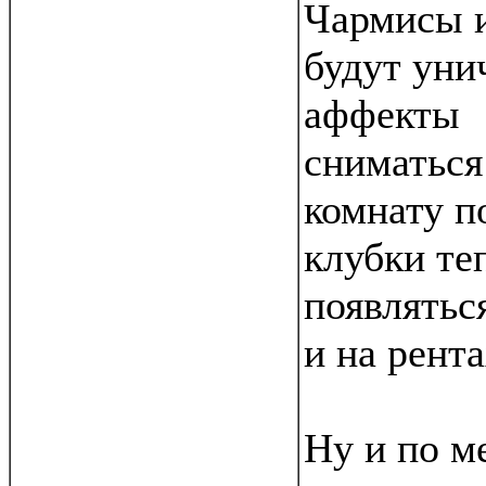
Чармисы и
будут уни
аффекты
сниматься
комнату п
клубки те
появлятьс
и на рента
Ну и по м