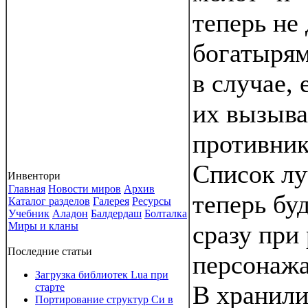
теперь не
богатырям
в случае,
их вызыва
противник
Список лу
Инвентори
Главная
Новости миров
Архив
теперь бу
Каталог разделов
Галерея
Ресурсы
Учебник
Аладон
Балдердаш
Болталка
Миры и кланы
сразу при
Последние статьи
персонажа
Загрузка библиотек Lua при
В хранили
старте
Портирование структур Си в