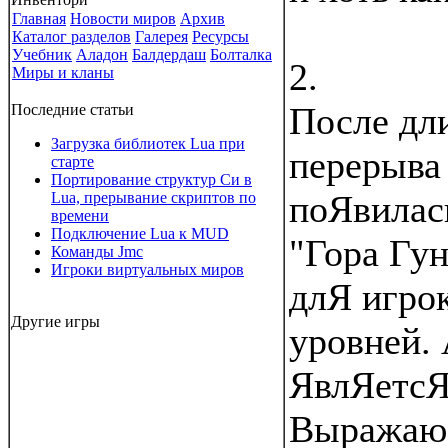
Главная
Новости миров
Архив
Каталог разделов
Галерея
Ресурсы
Учебник
Аладон
Балдердаш
Болталка
2.
Миры и кланы
После дл
Последние статьи
Загрузка библиотек Lua при
перерыва
старте
Портирование структур Си в
поЯвилась
Lua, прерывание скриптов по
времени
Подключение Lua к MUD
"Гора Гу
Команды Jmc
Игроки виртуальных миров
длЯ игро
Другие игры
уровней.
ЯвлЯетсЯ
Выражаю 