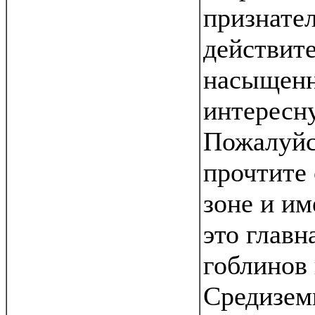
признател
действит
насыщен
интересн
Пожалуйс
прочтите 
зоне и им
это главн
гоблинов 
Средиземь