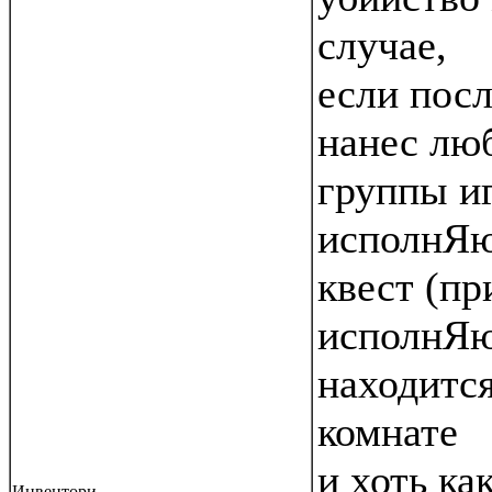
случае,
если пос
нанес лю
группы иг
исполнЯ
квест (пр
исполнЯю
находится
комнате
и хоть ка
Инвентори