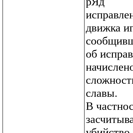
рЯд
исправле
движка и
сообщив
об испра
начислен
сложност
славы.
В частнос
засчитыва
убийство 