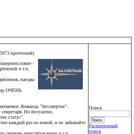
5973 прочтений
)
скверонословие -
рблений и т.п.
орбления, наезды
буду ОЧЕНЬ
ключаемое. Команда "бессмертие".
Поиск
 секретаря. Но бесплатно.
тие статус".
тно каждый раз по новой, и не забывайте
Расширенный
поиск
ло снимать проклятые вещи и т.п.