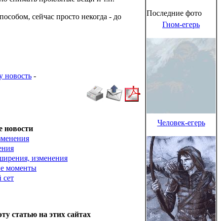
Последние фото
особом, сейчас просто некогда - до
Гном-егерь
у новость
-
Человек-егерь
е новости
зменения
ения
ширения, изменения
ые моменты
 сет
эту статью на этих сайтах