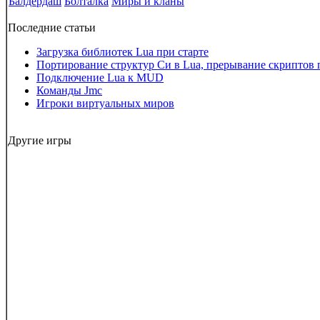
Балдердаш
Болталка
Миры и кланы
Последние статьи
Загрузка библиотек Lua при старте
Портирование структур Си в Lua, прерывание скриптов 
Подключение Lua к MUD
Команды Jmc
Игроки виртуальных миров
Другие игры