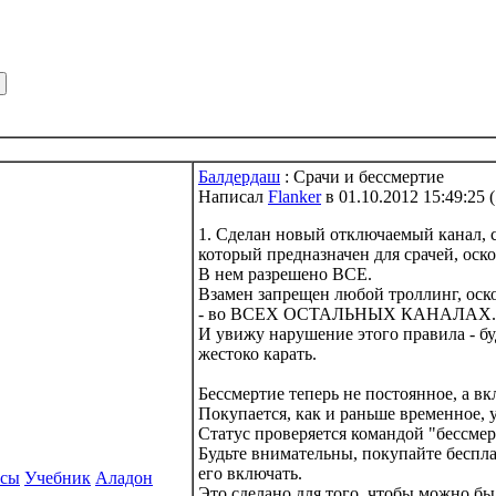
Балдердаш
: Срачи и бессмертие
Написал
Flanker
в 01.10.2012 15:49:25
(
1. Сделан новый отключаемый канал, 
который предназначен для срачей, оско
В нем разрешено ВСЕ.
Взамен запрещен любой троллинг, оск
- во ВСЕХ ОСТАЛЬНЫХ КАНАЛАХ.
И увижу нарушение этого правила - 
жестоко карать.
Бессмертие теперь не постоянное, а в
Покупается, как и раньше временное, у
Статус проверяется командой "бессмер
Будьте внимательны, покупайте беспла
его включать.
рсы
Учебник
Аладон
Это сделано для того, чтобы можно бы