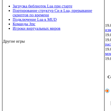
Загрузка библиотек Lua при старте
Портирование структур Си в Lua, прерывание
скриптов по времени
Подключение Lua к MUD
Команды Jmc
19.
Игроки виртуальных миров
из
19.
19.
Другие игры
рас
19.
мо
19.
С