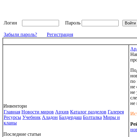
Логин
Пароль
Забыли пароль?
Регистрация
Ар
На
пр
По
нов
по 
не 
не 
сле
не 
Инвентори
Главная
Новости миров
Архив
Каталог разделов
Галерея
Ис
Ресурсы
Учебник
Аладон
Балдердаш
Болталка
Миры и
кланы
Ре
но
Последние статьи