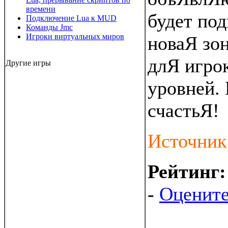
времени
будет по
Подключение Lua к MUD
Команды Jmc
Игроки виртуальных миров
новаЯ зо
длЯ игро
Другие игры
уровней. 
счастьЯ!
Источник
Рейтинг
-
Оцените