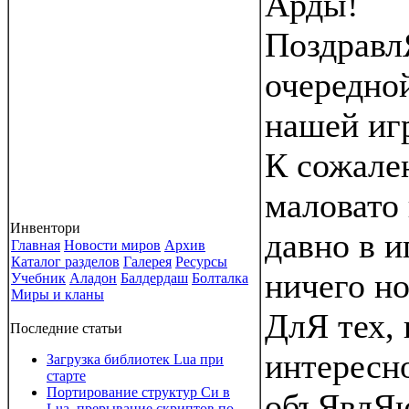
Арды!
Поздравл
очередно
нашей иг
К сожале
маловато 
Инвентори
давно в и
Главная
Новости миров
Архив
Каталог разделов
Галерея
Ресурсы
ничего но
Учебник
Аладон
Балдердаш
Болталка
Миры и кланы
ДлЯ тех,
Последние статьи
интересно
Загрузка библиотек Lua при
старте
Портирование структур Си в
объЯвлЯю
Lua, прерывание скриптов по