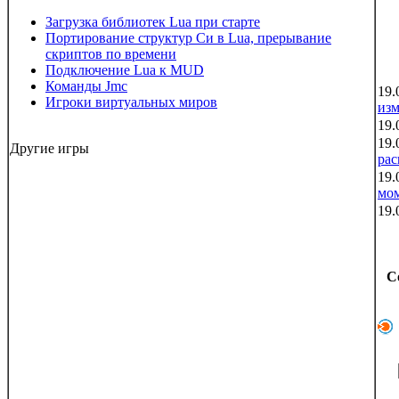
Загрузка библиотек Lua при старте
Портирование структур Си в Lua, прерывание
скриптов по времени
Подключение Lua к MUD
Команды Jmc
19.
Игроки виртуальных миров
из
19.
19.
Другие игры
рас
19.
мо
19.
С