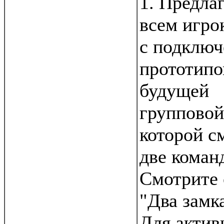
1. Предла
всем игро
с подклю
прототипо
будущей
групповой
которой с
две коман
Смотрите 
"Два замка
Для актив