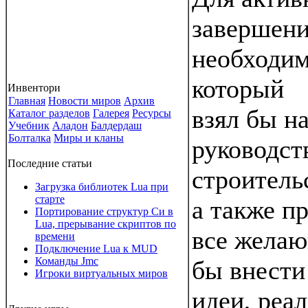
завершени
необходим
который
Инвентори
Главная
Новости миров
Архив
взял бы на
Каталог разделов
Галерея
Ресурсы
Учебник
Аладон
Балдердаш
Болталка
Миры и кланы
руководст
Последние статьи
строитель
Загрузка библиотек Lua при
старте
а также п
Портирование структур Си в
Lua, прерывание скриптов по
все желаю
времени
Подключение Lua к MUD
Команды Jmc
бы внести
Игроки виртуальных миров
идеи, реа