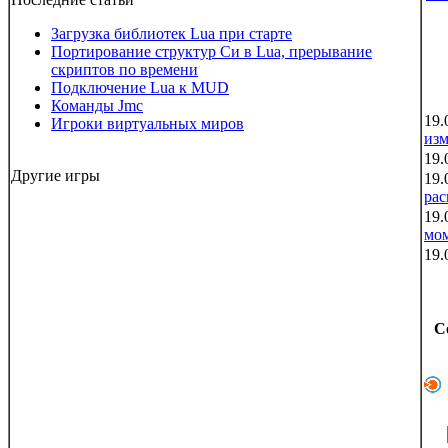
Загрузка библиотек Lua при старте
Портирование структур Си в Lua, прерывание
скриптов по времени
Подключение Lua к MUD
Команды Jmc
19.
Игроки виртуальных миров
из
19.
Другие игры
19.
рас
19.
мо
19.
С