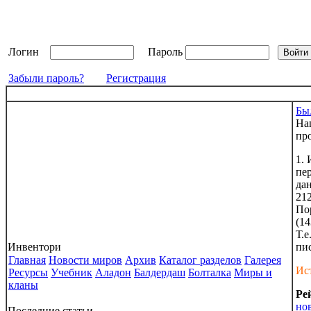
Логин
Пароль
Забыли пароль?
Регистрация
Бы
На
пр
1.
пе
дан
212
По
(14
Т.е
Инвентори
пис
Главная
Новости миров
Архив
Каталог разделов
Галерея
Ис
Ресурсы
Учебник
Аладон
Балдердаш
Болталка
Миры и
кланы
Ре
но
Последние статьи