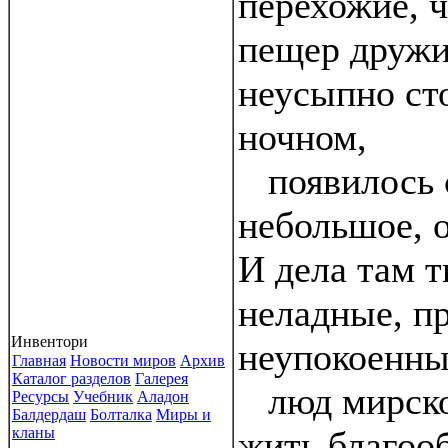
перехожие, ч
пещер дружи
неусыпно сто
ночном,
появилось 
небольшое, 
И дела там 
неладные, п
Инвентори
неупокоенны
Главная
Новости миров
Архив
Каталог разделов
Галерея
люд мирско
Ресурсы
Учебник
Аладон
Балдердаш
Болталка
Миры и
кланы
жить благооб