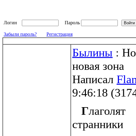
Логин
Пароль
Забыли пароль?
Регистрация
Былины
: Но
новая зона
Написал
Fla
9:46:18
(
317
Г
лаголят
странники