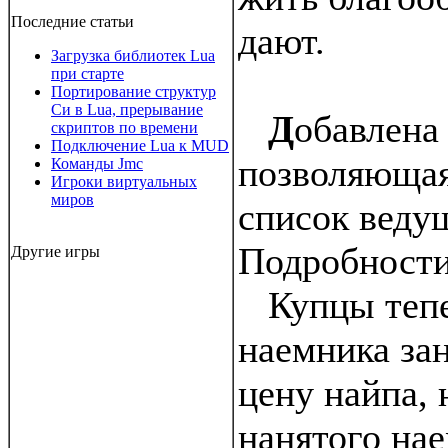
Последние статьи
дают.
Загрузка библиотек Lua
при старте
Портирование структур
Си в Lua, прерывание
Д
обавлена
скриптов по времени
Подключение Lua к MUD
позволяющая
Команды Jmc
Игроки виртуальных
миров
список веду
Подробности
Другие игры
Купцы тепер
наемника зан
цену найпа, 
нанятого нае