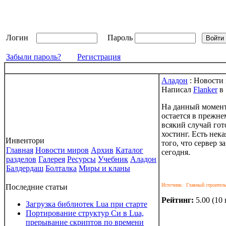
Логин
Пароль
Забыли пароль?
Регистрация
Аладон
: Новости 
Написал
Flanker
в
На данный момент
остается в прежне
всякий случай гот
хостинг. Есть нека
Инвентори
того, что сервер з
Главная
Новости миров
Архив
Каталог
сегодня.
разделов
Галерея
Ресурсы
Учебник
Аладон
Балдердаш
Болталка
Миры и кланы
Источник: Главный строитель
Последние статьи
Рейтинг:
5.00 (10
Загрузка библиотек Lua при старте
Портирование структур Си в Lua,
прерывание скриптов по времени