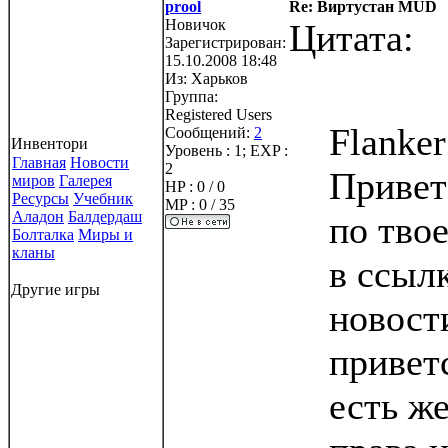
prool
Re: Виртустан MUD
Новичок
Цитата:
Зарегистрирован:
15.10.2008 18:48
Из:
Харьков
Группа:
Registered Users
Flanke
Сообщений:
2
Инвентори
Уровень : 1; EXP :
Главная
Новости
2
Привет 
миров
Галерея
HP : 0 / 0
Ресурсы
Учебник
MP : 0 / 35
Аладон
Балдердаш
по тво
Болталка
Миры и
кланы
в ссыл
Другие игры
новост
привет
есть же