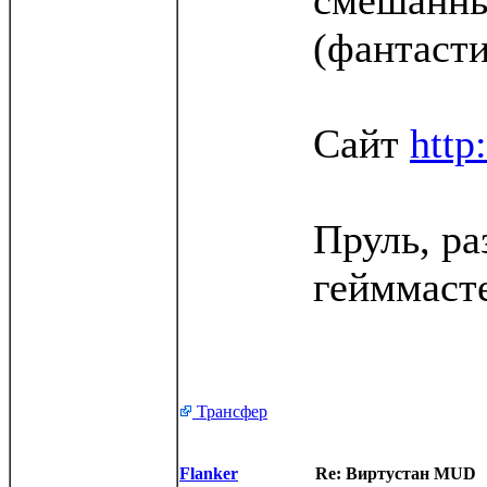
смешанны
(фантаст
Сайт
http
Пруль, ра
гейммаст
Трансфер
Flanker
Re: Виртустан MUD