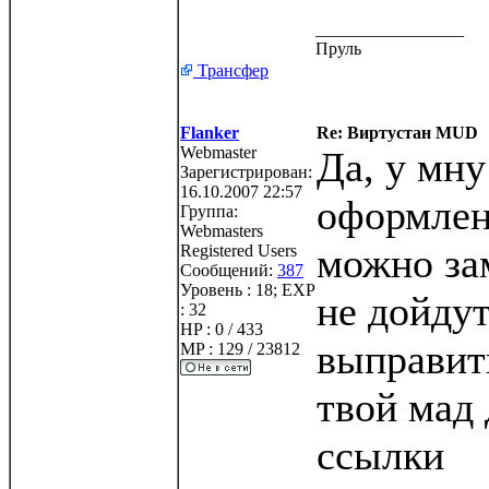
_________________
Пруль
Трансфер
Flanker
Re: Виртустан MUD
Webmaster
Да, у мну
Зарегистрирован:
16.10.2007 22:57
оформлен
Группа:
Webmasters
можно за
Registered Users
Сообщений:
387
Уровень : 18; EXP
не дойдут
: 32
HP : 0 / 433
выправит
MP : 129 / 23812
твой мад 
ссылки