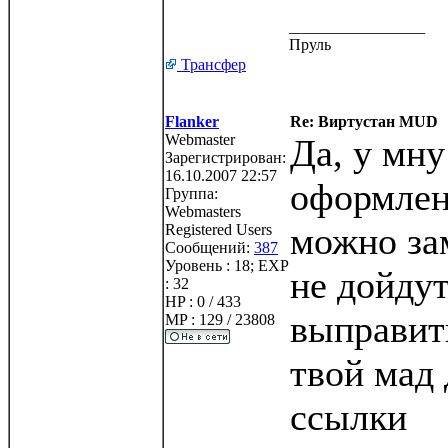
_________________
Пруль
Трансфер
Flanker
Re: Виртустан MUD
Webmaster
Да, у мну
Зарегистрирован:
16.10.2007 22:57
оформлен
Группа:
Webmasters
можно за
Registered Users
Сообщений:
387
Уровень : 18; EXP
не дойдут
: 32
HP : 0 / 433
выправит
MP : 129 / 23808
твой мад 
ссылки