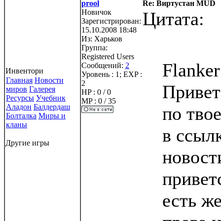
prool
Re: Виртустан MUD
Новичок
Цитата:
Зарегистрирован:
15.10.2008 18:48
Из:
Харьков
Группа:
Registered Users
Flanke
Сообщений:
2
Инвентори
Уровень : 1; EXP :
Главная
Новости
2
Привет 
миров
Галерея
HP : 0 / 0
Ресурсы
Учебник
MP : 0 / 35
Аладон
Балдердаш
по тво
Болталка
Миры и
кланы
в ссыл
Другие игры
новост
привет
есть же