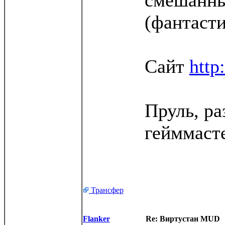
смешанны
(фантаст
Сайт
http
Пруль, ра
гейммаст
Трансфер
Flanker
Re: Виртустан MUD