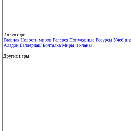
Инвентори
Главная
Новости миров
Галерея
Популярные
Ресурсы
Учебник
Аладон
Балдердаш
Болталка
Миры и кланы
Другие игры