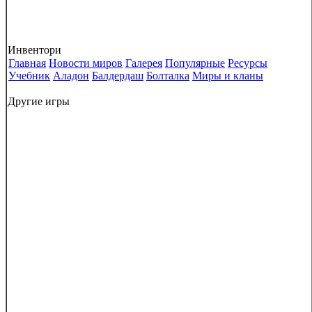
Инвентори
Главная
Новости миров
Галерея
Популярные
Ресурсы
Учебник
Аладон
Балдердаш
Болталка
Миры и кланы
Другие игры