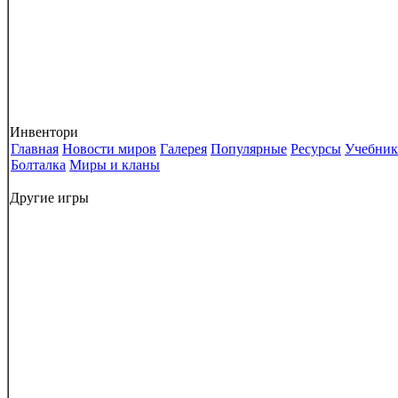
Инвентори
Главная
Новости миров
Галерея
Популярные
Ресурсы
Учебник
Болталка
Миры и кланы
Другие игры