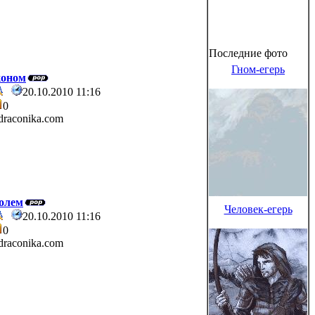
Последние фото
Гном-егерь
коном
20.10.2010 11:16
0
raconika.com
голем
Человек-егерь
20.10.2010 11:16
0
raconika.com