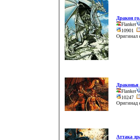
Дракон го
Flanker
10901
Оригинал d
Драконья 
Flanker
10247
Оригинад d
Аттака др