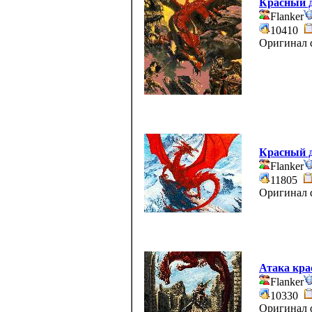
Красный 
Flanker
10410
Оригинал d
Красный 
Flanker
11805
Оригинал d
Атака кра
Flanker
10330
Оригинал d