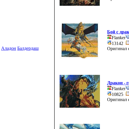
Бой с дра
Flanker
13142
Аладон
Балдердаш
Оригинал d
Дракон - 
Flanker
10825
Оригинал d