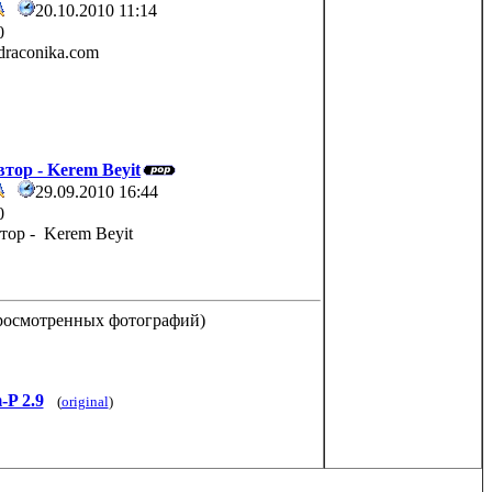
20.10.2010 11:14
0
raconika.com
автор - Kerem Beyit
29.09.2010 16:44
0
втор - Kerem Beyit
просмотренных фотографий)
P 2.9
(
original
)