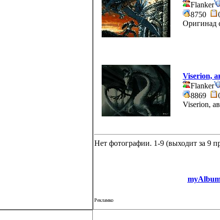
Flanker
8750
Оригинад d
Viserion, 
Flanker
8869
Viserion, а
Нет фотографии. 1-9 (выходит за 9 
myAlbum-
Рекламко