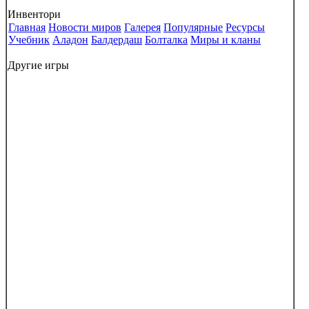
Инвентори
Главная
Новости миров
Галерея
Популярные
Ресурсы
Учебник
Аладон
Балдердаш
Болталка
Миры и кланы
Другие игры