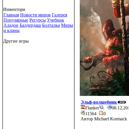
Инвентори
Главная
Новости миров
Галерея
Популярные
Ресурсы
Учебник
Аладон
Балдердаш
Болталка
Миры
и кланы
Другие игры
Эльф-волшебник
Flanker
08.12.2
11564
0
Автор Michael Kormack