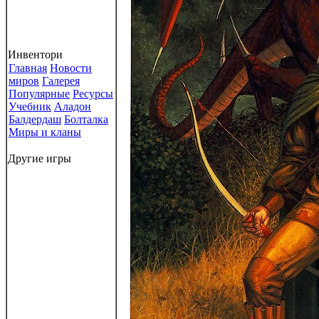
Инвентори
Главная
Новости
миров
Галерея
Популярные
Ресурсы
Учебник
Аладон
Балдердаш
Болталка
Миры и кланы
Другие игры