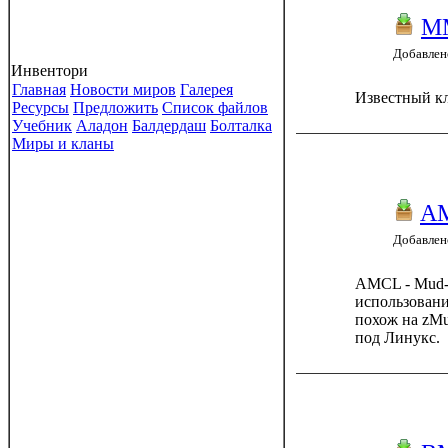
M
Добавлено
Инвентори
Главная
Новости миров
Галерея
Известный к
Ресурсы
Предложить
Список файлов
Учебник
Аладон
Балдердаш
Болталка
Миры и кланы
A
Добавлено
AMCL - Mud-
использован
похож на zM
под Линукс.