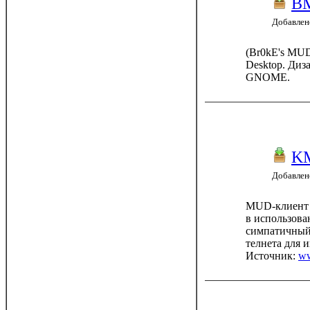
B
Добавлено
(Br0kE's MUD
Desktop. Диз
GNOME.
K
Добавлено
MUD-клиент 
в использова
симпатичный
телнета для 
Источник:
ww