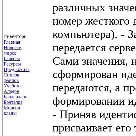
различных значе
номер жесткого 
компьютера). - 
Инвентори
Главная
передается серве
Новости
миров
Сами значения, 
Галерея
Ресурсы
Предложить
сформирован иде
Список
файлов
передаются, а п
Учебник
Аладон
Балдердаш
формировании и
Болталка
Миры и
- Приняв иденти
кланы
присваивает его