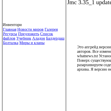
Jmc 3.35_1 updat
Инвентори
Главная
Новости миров
Галерея
Ресурсы
Предложить
Список
файлов
Учебник
Аладон
Балдердаш
Болталка
Миры и кланы
Это апгрейд версии 
авторов. Все измен
whatnews.txt Устано
Поверх существую
разархивируем сод
архива. Я версию н