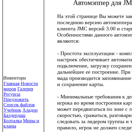
Автомэппер для J
На этой странице Вы можете зак
последнюю версию автомэппер
клиента JMC версий 3.00 и стар
Особенностями данного автомэ
являются:
- Простота эксплуатации - комп
настроек обеспечивает автомати
подключение, загрузку сохране
дальнейшее ее построение. При 
мада производится запоминание
Инвентори
Главная
Новости
и сохранение карты.
миров
Галерея
Ресурсы
- Минимальные требования к д
Предложить
игрока во время построения кар
Список файлов
может передвигаться по зоне с 
Учебник
Аладон
скоростью, сражаться, разговари
Балдердаш
Болталка
Миры и
следовать за лидером группы и т
кланы
правило, игрок не должен следи